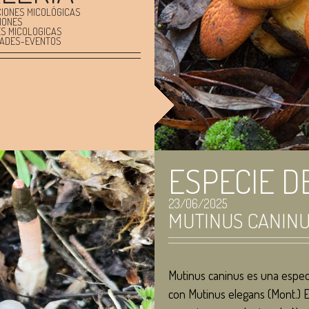
CIONES MICOLÓGICAS
IONES
ES MICOLOGICAS
DADES-EVENTOS
ESPECIE D
23/06/2025
MUTINUS CANIN
Mutinus caninus es una espec
con Mutinus elegans (Mont.) E. 