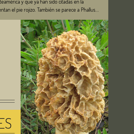
eamérica y que ya han sido citadas en la
ntan el pie rojizo. También se parece a Phallus
pero este último tiene un auténtico capuchón en el
del pie. Existe controversia con algunos
pice del basidioma perforado y a los cuales se ha
(Legrand) Maffert, debiéndose realizar análisis
ata de diferentes especies o son solamente formas
 Podéis descargar la ficha de esta especie en el
inus
ES