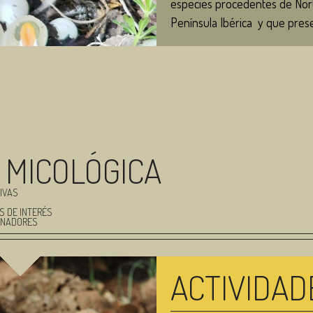
especies procedentes de Nort
Península Ibérica y que prese
rubicundus (Bosc) E. Fisch., 
ápice y los bordes separados 
ejemplares que presentan el á
denominado Mutinus vulpinus 
moleculares para ver si se tr
particulares del mismo táxon.
siguiente enlace: Mutinus can
 MICOLÓGICA
IVAS
S DE INTERÉS
INADORES
ACTIVIDAD