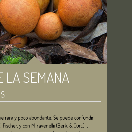
E LA SEMANA
US
ie rara y poco abundante. Se puede confundir
Fischer, y con M. ravenellii (Berk. & Curt.) ,